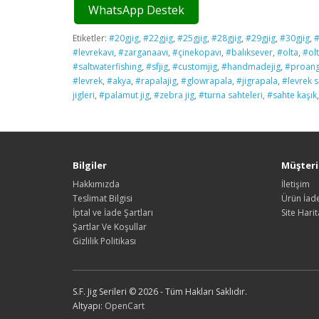
WhatsApp Destek
Etiketler:
#20gjig
,
#22gjig
,
#25gjig
,
#28gjig
,
#29gjig
,
#30gjig
,
#
#levrekavı
,
#zarganaavı
,
#çinekopavı
,
#balıksever
,
#olta
,
#ol
#saltwaterfishing
,
#sfjig
,
#customjig
,
#handmadejig
,
#proangl
#levrek
,
#akya
,
#rapalajig
,
#glowrapala
,
#jigrapala
,
#levrek s
jigleri
,
#palamut jig
,
#zebra jig
,
#turna sahteleri
,
#sahte kaşık
Bilgiler
Müşteri 
Hakkımızda
İletişim
Teslimat Bilgisi
Ürün İade
İptal ve İade Şartları
Site Harit
Şartlar Ve Koşullar
Gizlilik Politikası
S.F. Jig Serileri © 2026 - Tüm Hakları Saklıdır.
Altyapı:
OpenCart