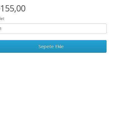
155,00
et
Sepete Ekle