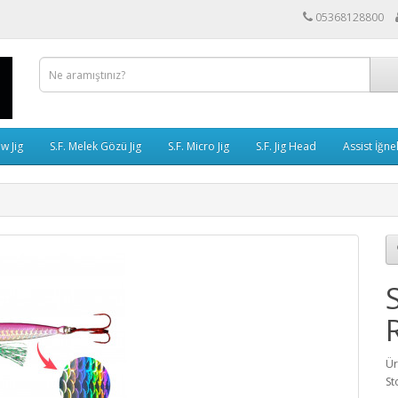
05368128800
ow Jig
S.F. Melek Gözü Jig
S.F. Micro Jig
S.F. Jig Head
Assist İğne
Ür
St