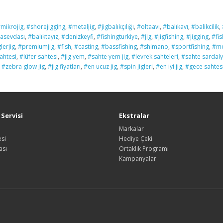
mikrojig
,
#shorejigging
,
#metaljig
,
#jigbalıkçılığı
,
#oltaavı
,
#balıkavı
,
#balikcilik
,
tasevdası
,
#balıktayız
,
#denizkeyfi
,
#fishingturkiye
,
#jig
,
#jigfishing
,
#jigging
,
#fis
erjig
,
#premiumjig
,
#fish
,
#casting
,
#bassfishing
,
#shimano
,
#sportfishing
,
#me
ahtesi
,
#lüfer sahtesi
,
#jig yem
,
#sahte yem jig
,
#levrek sahteleri
,
#sahte sardal
,
#zebra glow jig
,
#jig fiyatları
,
#en ucuz jig
,
#spin jigleri
,
#en iyi jig
,
#gece sahtes
Servisi
Ekstralar
Markalar
si
Hediye Çeki
ası
Ortaklık Programı
Kampanyalar