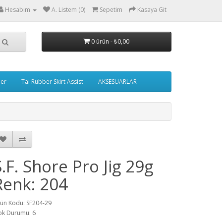
Hesabım
A. Listem (0)
Sepetim
Kasaya Git
0 ürün - ₺0,00
ler
Tai Rubber Skirt Assist
AKSESUARLAR
S.F. Shore Pro Jig 29g
Renk: 204
ün Kodu: SF204-29
ok Durumu: 6