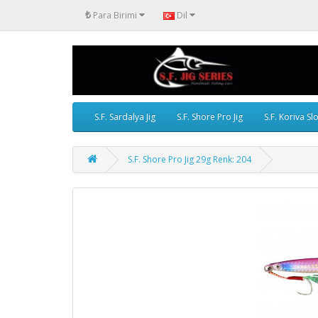
₺
Para Birimi
Dil
S.F. Sardalya Jig
S.F. Shore Pro Jig
S.F. Koriva Sl
S.F. Shore Pro Jig 29g Renk: 204