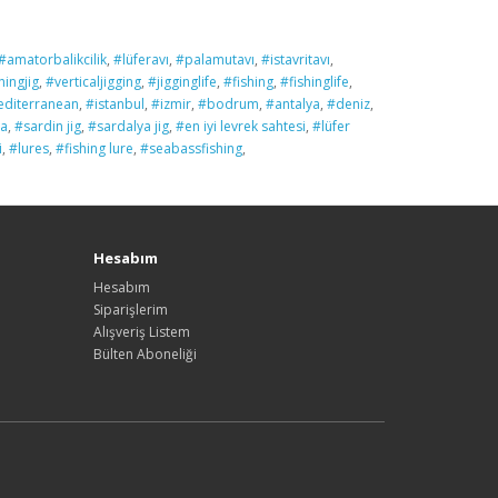
#amatorbalikcilik
,
#lüferavı
,
#palamutavı
,
#istavritavı
,
hingjig
,
#verticaljigging
,
#jigginglife
,
#fishing
,
#fishinglife
,
diterranean
,
#istanbul
,
#izmir
,
#bodrum
,
#antalya
,
#deniz
,
ya
,
#sardin jig
,
#sardalya jig
,
#en iyi levrek sahtesi
,
#lüfer
i
,
#lures
,
#fishing lure
,
#seabassfishing
,
Hesabım
Hesabım
Siparişlerim
Alışveriş Listem
Bülten Aboneliği