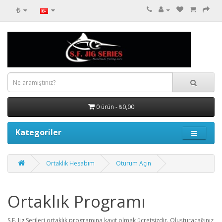
₺
0 ürün - ₺0,00
Kategoriler
Ortaklık Hesabım
Oturum Açın
Ortaklık Programı
S.F. Jig Serileri ortaklık programına kayıt olmak ücretsizdir. Oluşturacağınız