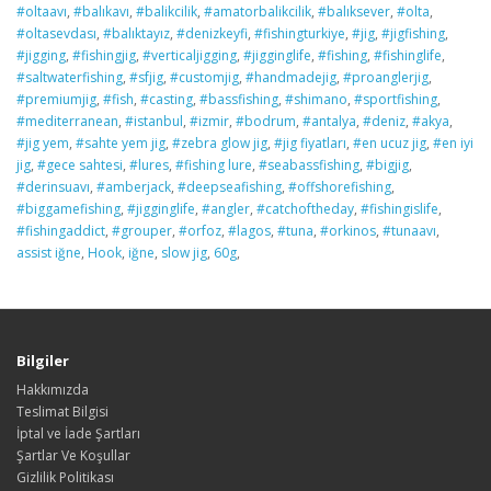
#oltaavı
,
#balıkavı
,
#balikcilik
,
#amatorbalikcilik
,
#balıksever
,
#olta
,
#oltasevdası
,
#balıktayız
,
#denizkeyfi
,
#fishingturkiye
,
#jig
,
#jigfishing
,
#jigging
,
#fishingjig
,
#verticaljigging
,
#jigginglife
,
#fishing
,
#fishinglife
,
#saltwaterfishing
,
#sfjig
,
#customjig
,
#handmadejig
,
#proanglerjig
,
#premiumjig
,
#fish
,
#casting
,
#bassfishing
,
#shimano
,
#sportfishing
,
#mediterranean
,
#istanbul
,
#izmir
,
#bodrum
,
#antalya
,
#deniz
,
#akya
,
#jig yem
,
#sahte yem jig
,
#zebra glow jig
,
#jig fiyatları
,
#en ucuz jig
,
#en iyi
jig
,
#gece sahtesi
,
#lures
,
#fishing lure
,
#seabassfishing
,
#bigjig
,
#derinsuavı
,
#amberjack
,
#deepseafishing
,
#offshorefishing
,
#biggamefishing
,
#jigginglife
,
#angler
,
#catchoftheday
,
#fishingislife
,
#fishingaddict
,
#grouper
,
#orfoz
,
#lagos
,
#tuna
,
#orkinos
,
#tunaavı
,
assist iğne
,
Hook
,
iğne
,
slow jig
,
60g
,
Bilgiler
Hakkımızda
Teslimat Bilgisi
İptal ve İade Şartları
Şartlar Ve Koşullar
Gizlilik Politikası