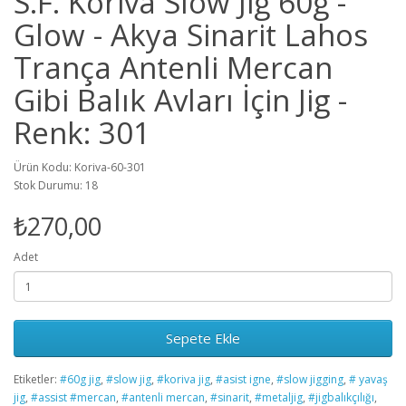
S.F. Koriva Slow Jig 60g -
Glow - Akya Sinarit Lahos
Trança Antenli Mercan
Gibi Balık Avları İçin Jig -
Renk: 301
Ürün Kodu: Koriva-60-301
Stok Durumu: 18
₺270,00
Adet
Sepete Ekle
Etiketler:
#60g jig
,
#slow jig
,
#koriva jig
,
#asist igne
,
#slow jigging
,
# yavaş
jig
,
#assist #mercan
,
#antenli mercan
,
#sinarit
,
#metaljig
,
#jigbalıkçılığı
,