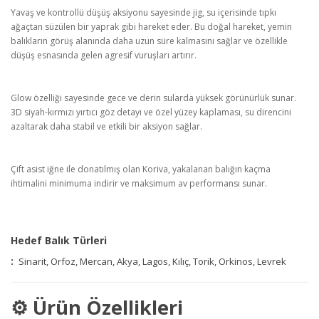
Yavaş ve kontrollü düşüş aksiyonu sayesinde jig, su içerisinde tıpkı
ağaçtan süzülen bir yaprak gibi hareket eder. Bu doğal hareket, yemin
balıkların görüş alanında daha uzun süre kalmasını sağlar ve özellikle
düşüş esnasında gelen agresif vuruşları artırır.
Glow özelliği sayesinde gece ve derin sularda yüksek görünürlük sunar.
3D siyah-kırmızı yırtıcı göz detayı ve özel yüzey kaplaması, su direncini
azaltarak daha stabil ve etkili bir aksiyon sağlar.
Çift asist iğne ile donatılmış olan Koriva, yakalanan balığın kaçma
ihtimalini minimuma indirir ve maksimum av performansı sunar.
Hedef Balık Türleri
:
Sinarit,
Orfoz,
Mercan,
Akya,
Lagos,
Kılıç,
Torik,
Orkinos,
Levrek
⚙️ Ürün Özellikleri