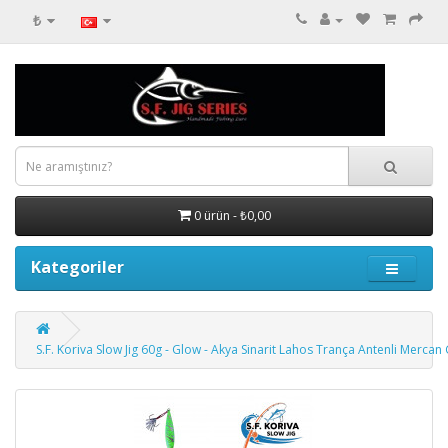
₺
0 ürün - ₺0,00
Kategoriler
S.F. Koriva Slow Jig 60g - Glow - Akya Sinarit Lahos Trança Antenli Mercan Gi