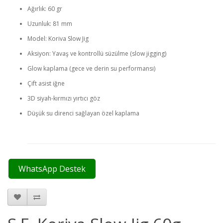
Ağırlık: 60 gr
Uzunluk: 81 mm
Model: Koriva Slow Jig
Aksiyon: Yavaş ve kontrollü süzülme (slow jigging)
Glow kaplama (gece ve derin su performansı)
Çift asist iğne
3D siyah-kırmızı yırtıcı göz
Düşük su direnci sağlayan özel kaplama
WhatsApp Destek