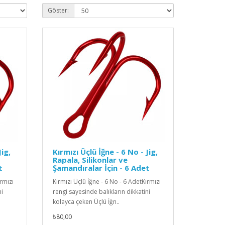
Göster:
Jig,
Kırmızı Üçlü İğne - 6 No - Jig,
Rapala, Silikonlar ve
t
Şamandıralar İçin - 6 Adet
ırmızı
Kırmızı Üçlü İğne - 6 No - 6 AdetKırmızı
ni
rengi sayesinde balıkların dikkatini
kolayca çeken Üçlü İğn..
₺80,00