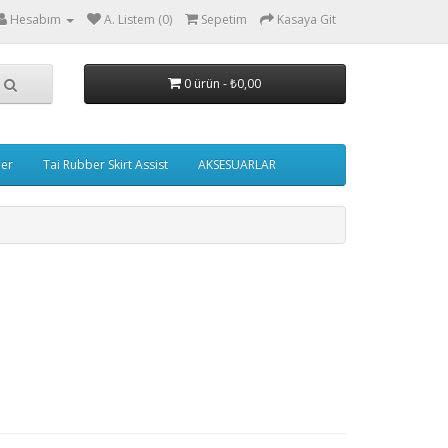
Hesabım
A. Listem (0)
Sepetim
Kasaya Git
0 ürün - ₺0,00
ler
Tai Rubber Skirt Assist
AKSESUARLAR