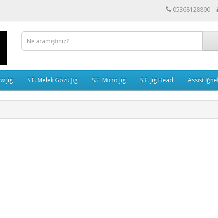
05368128800
ow Jig
S.F. Melek Gözü Jig
S.F. Micro Jig
S.F. Jig Head
Assist İğne