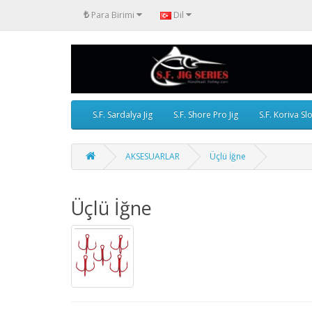
₺
Para Birimi
Dil
S.F. Sardalya Jig
S.F. Shore Pro Jig
S.F. Koriva Sl
AKSESUARLAR
Üçlü İğne
Üçlü İğne