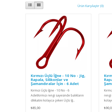
Ürün Karşılaştır (0)
Kırmızı Üçlü İğne - 10 No - Jig,
Kırm
Rapala, Silikonlar ve
Rapa
Şamandıralar İçin - 6 Adet
Şama
Kırmızı Üçlü İğne - 10 No - 6
Kırmız
AdetKırmızı rengi sayesinde balıkların
rengi 
dikkatini kolayca çeken Üçlü İğ..
kolay
₺85,00
₺90,0